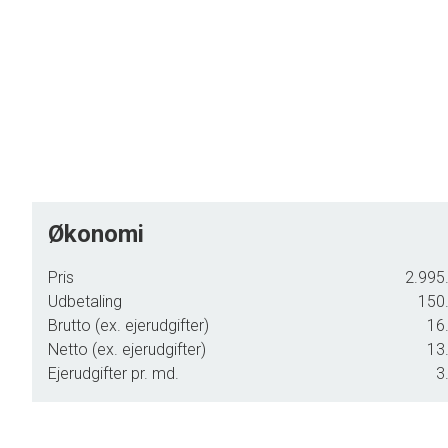
Økonomi
Pris
2.995.
Udbetaling
150.
Brutto (ex. ejerudgifter)
16.
Netto (ex. ejerudgifter)
13.
Ejerudgifter pr. md.
3