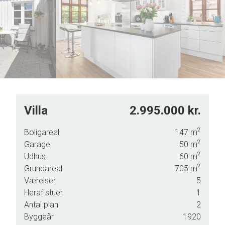
7
8
9
Villa
2.995.000 kr.
2
Boligareal
147
m
2
Garage
50
m
 Så
2
Udhus
60
m
e –
2
Grundareal
705
m
Værelser
5
 i
Heraf stuer
1
duer
Antal plan
2
er.
Byggeår
1920