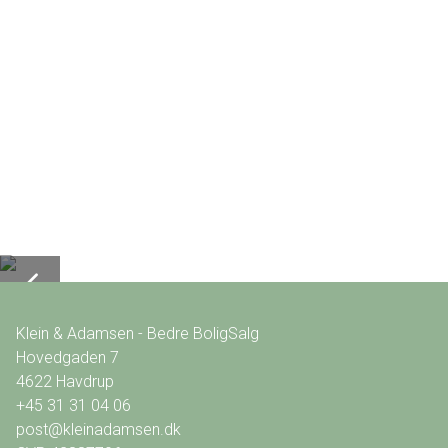
Klein & Adamsen - Bedre BoligSalg
Hovedgaden 7
4622
Havdrup
+45 31 31 04 06
post@kleinadamsen.dk