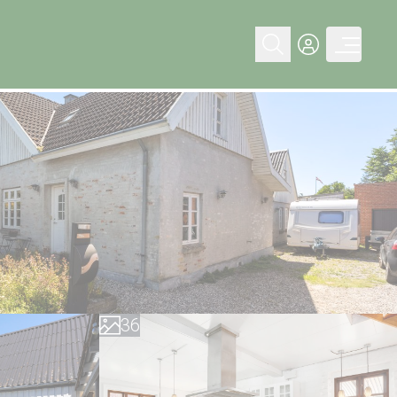
0
1
2
0
3
1
4
2
5
3
6
4
7
5
8
6
9