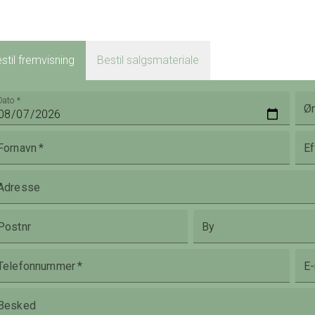
stil fremvisning
Bestil salgsmateriale
Dato
*
Øn
Fornavn
*
Ef
Adresse
Postnr
By
Telefonnummer
*
E-
Besked