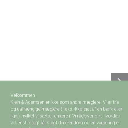
Velkommen
Klein & Adamsen er ikke som andre mæglere. Vi er frie
og uafhængige mæglere (f.eks. ikke ejet af en bank eller
lign.), hvilket vi sætter en ære i. Vi rådgiver om, hvordan
vi bedst muligt får solgt din ejendom og en vurdering er