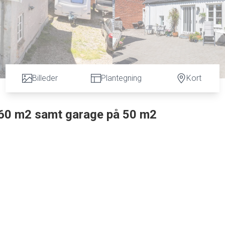
Billeder
Plantegning
Kort
 60 m2 samt garage på 50 m2
e Skensved.
derne komfort og en beliggenhed tæt på både natur og byliv?
hele 147 m² bolig fordelt over to plan, et stort anneks samt garag
nem adgang til skole, togstation og indkøb.
dløst design med stor køkkenø, kvalitetsmaterialer. Køkkenet ligger
ber varme og hygge, og hvor lysindfaldet fra de sprossede vin
ang til både udestue – perfekte rammer til både hverdag og gæst