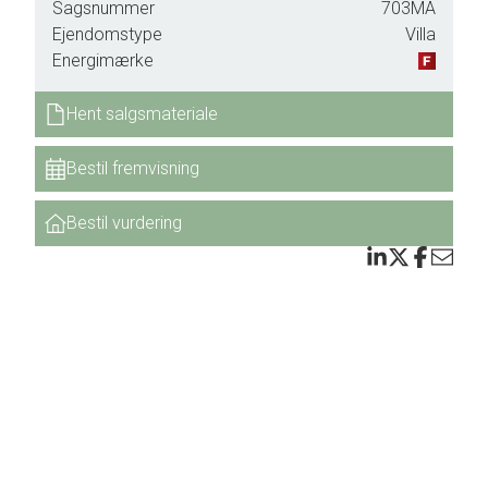
Sagsnummer
703MA
ges
Ejendomstype
Villa
Energimærke
Hent salgsmateriale
Med
Bestil fremvisning
Bestil vurdering
e
men i