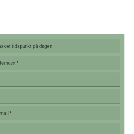
sket tidspunkt på dagen
ternavn
*
mail
*