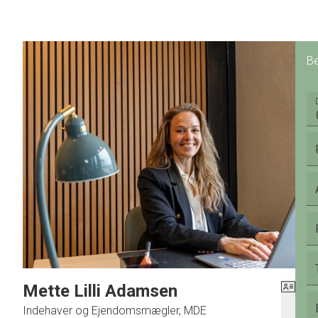
Be
Mette Lilli Adamsen
Indehaver og Ejendomsmægler, MDE