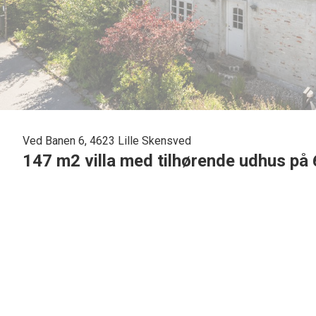
Ved Banen 6, 4623 Lille Skensved
147 m2 villa med tilhørende udhus på
Familievilla med plads, sjæl og muligheder – centralt i Lill
Drømmer I om en rummelig bolig med masser af charme, mo
er Ved Banen 6 i Lille Skensved det oplagte valg. Her får I 
alt sammen på en velanlagt grund med hyggelige uderum og 
Boligens hjerte er det stilrene og lyse køkken-alrum, i et ti
åben forbindelse med den store stue, hvor brændeovnen ska
fuldender det indbydende udtryk. Herfra er der direkte udg