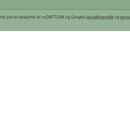
tte site er beskyttet af reCAPTCHA og Google’s
privatlivspolitik
og
servi