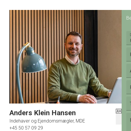
Be
Anders Klein Hansen
Indehaver og Ejendomsmægler, MDE
+45 50 57 09 29