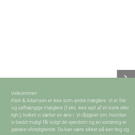
Velkommen
Klein & Adamsen er ikke som andre mæglere. Vi er frie
og uafhængige mæglere (f.eks. ikke ejet af en bank eller
lign.), hvilket vi sætter en ære i. Vi rådgiver om, hvordan
vi bedst muligt får solgt din ejendom og en vurdering er
ganske uforpligtende. Du kan være sikker på een ting og