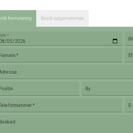
stil fremvisning
Bestil salgsmateriale
Dato
*
Øn
Fornavn
*
Ef
Adresse
Postnr
By
Telefonnummer
*
E-
Besked