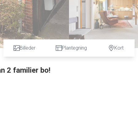
Billeder
Plantegning
Kort
 2 familier bo!
ler stor privat bolig her på adressen er rigtig gode. Måske her o
s til formålet.
iggende ud til Søndergade. Oprindeligt var der her indgang fra g
er unikke muligheder da her er både god "bolig" plads og loftet er
v arbejdet med reparation af f.eks. radioer.