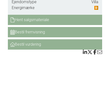
Ejendomstype
Villa
Energimærke
Hent salgsmateriale
Bestil fremvisning
Bestil vurdering
trum