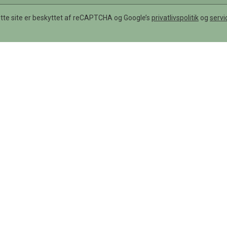
tte site er beskyttet af reCAPTCHA og Google’s
privatlivspolitik
og
servi