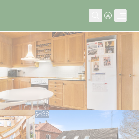
0
1
2
3
4
0
5
1
6
2
7
3
8
4
9
5
6