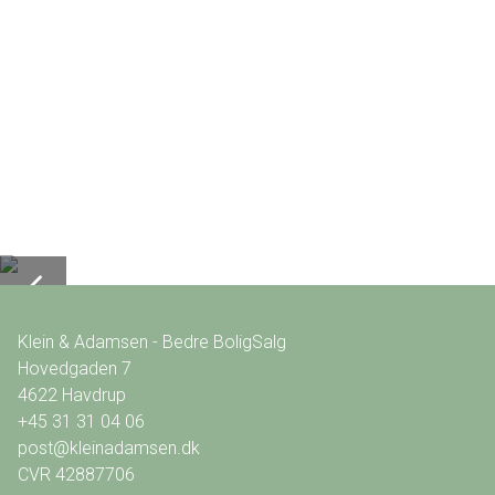
Klein & Adamsen - Bedre BoligSalg
Hovedgaden 7
4622
Havdrup
+45 31 31 04 06
post@kleinadamsen.dk
CVR
42887706