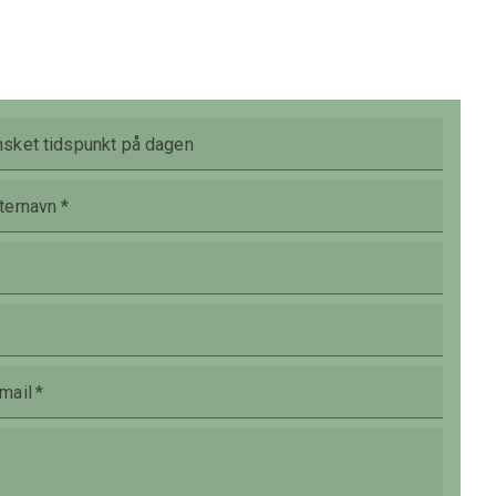
sket tidspunkt på dagen
ternavn
*
mail
*