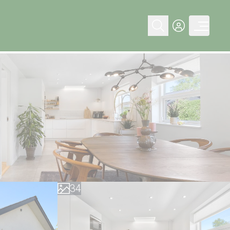
0
0
1
1
2
2
3
3
4
4
5
5
6
6
7