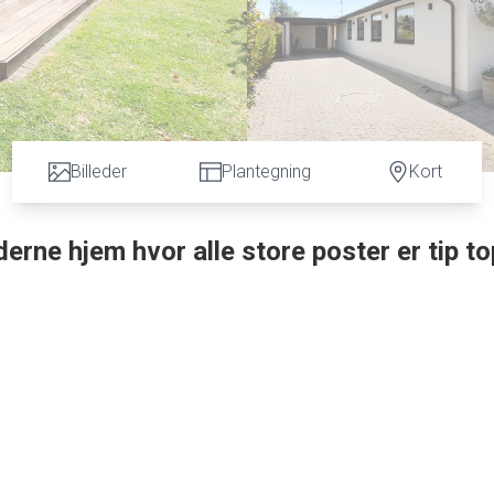
Billeder
Plantegning
Kort
derne hjem hvor alle store poster er tip to
 hvor alt det vigtige allerede er gjort. Med et nyt tag fra 2022, ny
armepumpe fremstår huset i rigtig god stand og med lave driftsudgi
r, to flotte badeværelser og en gennemtænkt planløsning med
 hvis det ønskes.
e – et naturligt samlingspunkt i hjemmet. En del af huset har
r finder du to smukke træterrasser, der giver mulighed for at n
rfekt til hobby eller opbevaring.