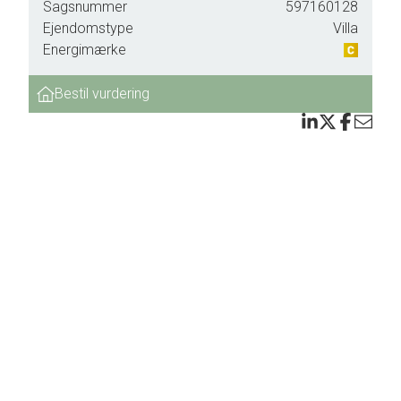
e
Sagsnummer
597160128
ligt
Ejendomstype
Villa
Energimærke
Bestil vurdering