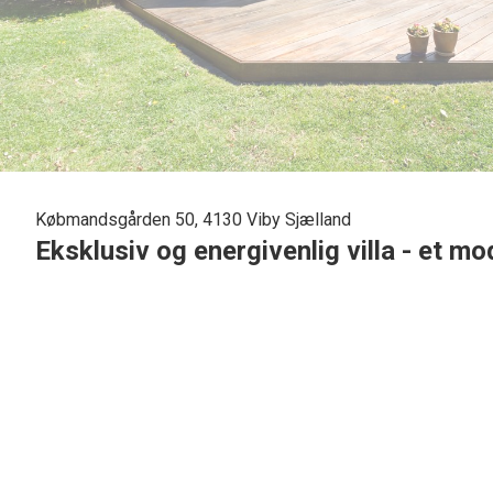
Købmandsgården 50, 4130 Viby Sjælland
Eksklusiv og energivenlig villa - et mo
Denne bolig er et fantastisk fund for dig, der ønsker et hjem,
vinduer, nyfilset facade og en energieffektiv luft‑til‑vand v
Boligen rummer hele 157 m² og byder på fire gode værelse
separat forældreafdeling, som giver både plads og privatliv,
Køkkenet er fra 2022 og fremstår lyst, moderne og indbydend
gulvvarme, som sikrer en behagelig varme året rundt. Udenfo
solen fra morgen til aften, samt et isoleret værksted/skur, pe