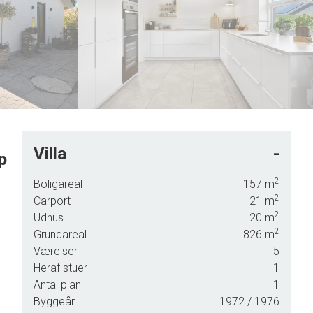
7
8
8
9
9
Villa
-
p
ere
2
Boligareal
157
m
fter.
2
Carport
21
m
2
Udhus
20
m
2
Grundareal
826
m
Værelser
5
Heraf stuer
1
yde
Antal plan
1
Byggeår
1972
/ 1976