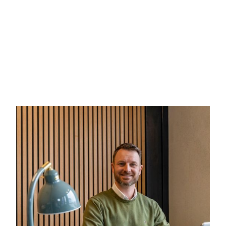
Beliggenheden i Viby er ideel for både børnefamilier og pend
områder, og samtidig er der kort afstand til stationen, hvor t
hjem, der skal opleves.
Vi glæder os til at vise boligen frem til jer, ring allerede i da